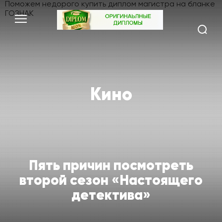
Поможем недорого
купить диплом магистра
на бланке
ГОЗНАК
Кино
Пять причин посмотреть
второй сезон «Настоящего
детектива»