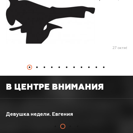
27 октября,
илотники
Воронежс
В ЦЕНТРЕ ВНИМАНИЯ
Девушка недели. Евгения
Дв