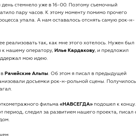
й день стемнело уже в 16-00. Поэтому съемочный
атило пару часов. К этому моменту помимо прочего
оцесса упала. А нам оставалось отснять самую рок-н-
 ее реализовать так, как мне этого хотелось. Нужен был
л к нашему оператору,
Илье Кардакову
, и предложил
оддержал мою идею.
 в
Рачейские Альпы
. Об этом я писал в предыдущей
рганизовали досъемки рок-н-рольной сцены. Получилось
агал.
роткометражного фильма
«НАВСЕГДА»
подошел к концу.
т период, следил за развитием нашего проекта, писал 
дом.
руем…