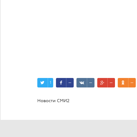
1
—
—
—
—
Новости СМИ2