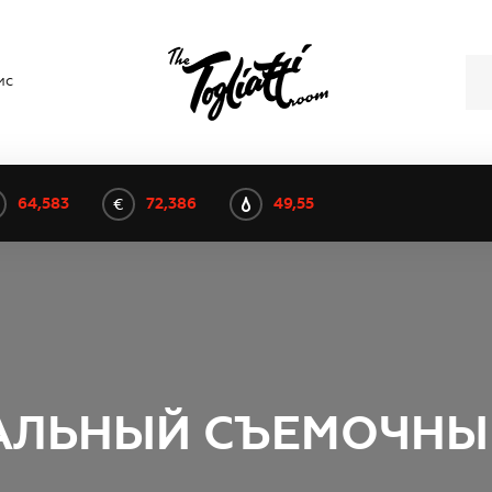
мс
64,583
72,386
49,55
АЛЬНЫЙ СЪЕМОЧНЫ