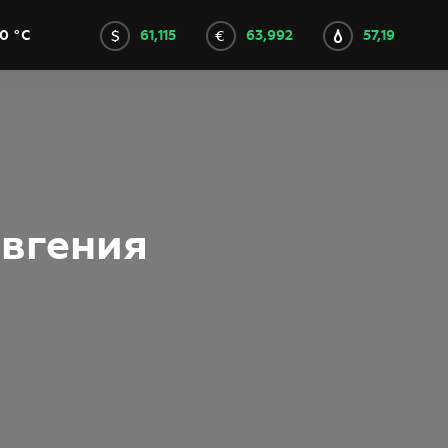
61,115
63,992
57,19
0 °C
Евгения