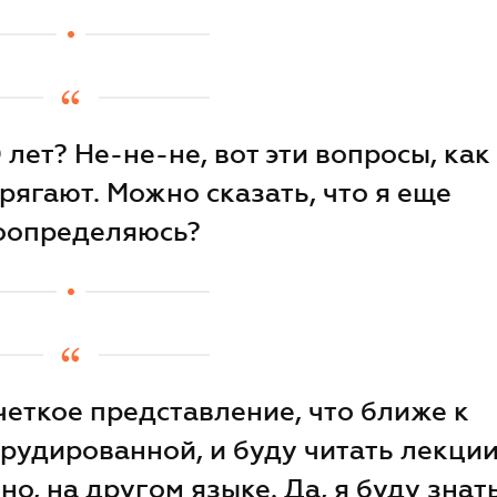
 лет? Не-не-не, вот эти вопросы, как
рягают. Можно сказать, что я еще
оопределяюсь?
четкое представление, что ближе к
эрудированной, и буду читать лекци
о, на другом языке. Да, я буду знат