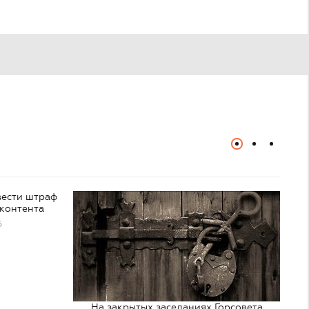
вести штраф
 контента
5
На закрытых заседаниях Горсовета