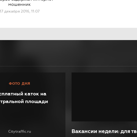
мошенник
17 декабря 2016, 11:07
ФОТО ДНЯ
сплатный каток на
нтральной площади
Вакансии недели: для т
Citytraffic.ru