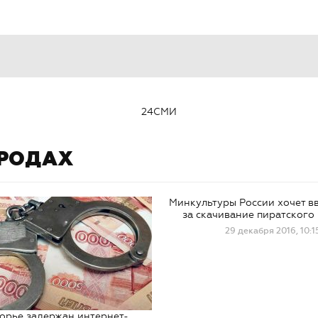
24СМИ
ОРОДАХ
Минкультуры России хочет в
за скачивание пиратского
29 декабря 2016, 10:1
орье задержан интернет-