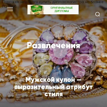
Поможем недорого
купить диплом магистра
на бланке
ГОЗНАК
Развлечения
Мужской кулон —
выразительный атрибут
стиля