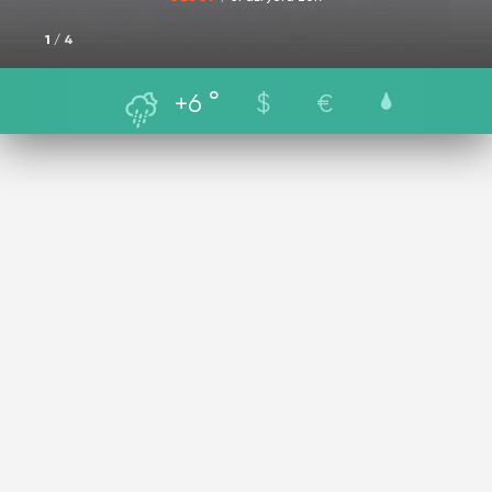
1
/
4
w
+6 °
$
€