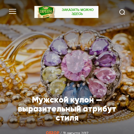
Мужской кулон —
выразительный атрибут
стиля
ОБЗОР
/ 31 августа 2017