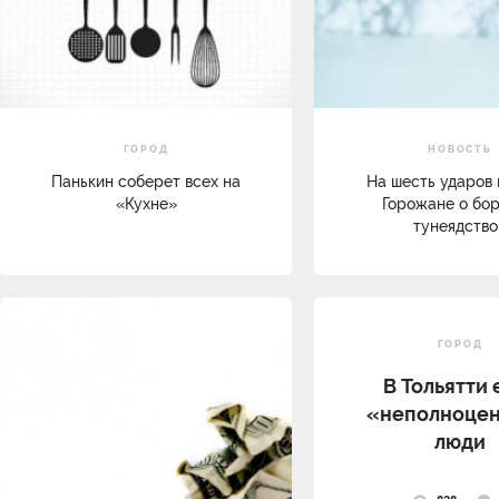
ГОРОД
НОВОСТЬ
Панькин соберет всех на
На шесть ударов 
«Кухне»
Горожане о бор
тунеядство
ГОРОД
В Тольятти 
«неполноце
люди