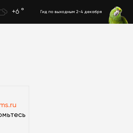
3
+6 °
Гид по выходным 2-4 декабря
s.ru
омьтесь