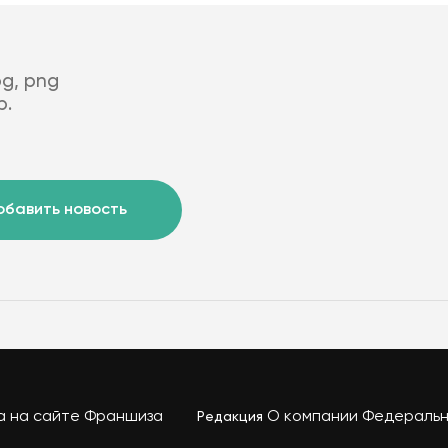
g, png
b.
обавить новость
а
на сайте
Франшиза
О компании Федеральн
Редакция