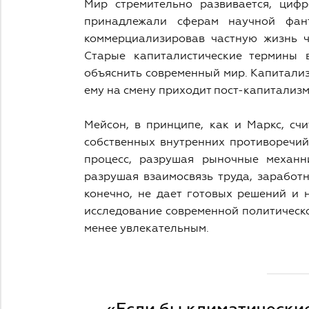
Мир стремительно развивается, циф
принадлежали сферам научной фант
коммерциализировав частную жизнь ч
Старые капиталистические термины 
объяснить современный мир. Капитализ
ему на смену приходит пост-капитализм
Мейсон, в принципе, как и Маркс, сч
собственных внутренних противоречий
процесс, разрушая рыночные механн
разрушая взаимосвязь труда, заработ
конечно, не дает готовых решений и 
исследование современной политическо
менее увлекательным.
«Если бы климатические