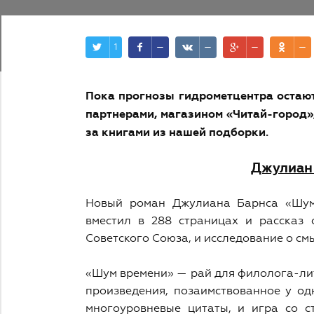
1
—
—
—
—
Пока прогнозы гидрометцентра остают
партнерами, магазином «Читай-город»
за книгами из нашей подборки.
Джулиан
Новый роман Джулиана Барнса «Шум 
вместил в 288 страницах и рассказ
Советского Союза, и исследование о смы
«Шум времени» — рай для филолога-лит
произведения, позаимствованное у о
многоуровневые цитаты, и игра со ст