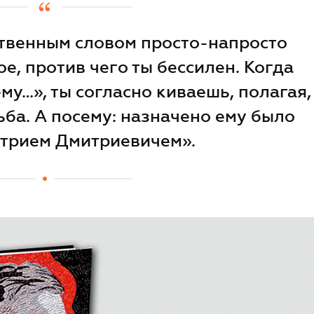
ственным словом просто-напросто
ое, против чего ты бессилен. Когда
му…», ты согласно киваешь, полагая,
дьба. А посему: назначено ему было
итрием Дмитриевичем».