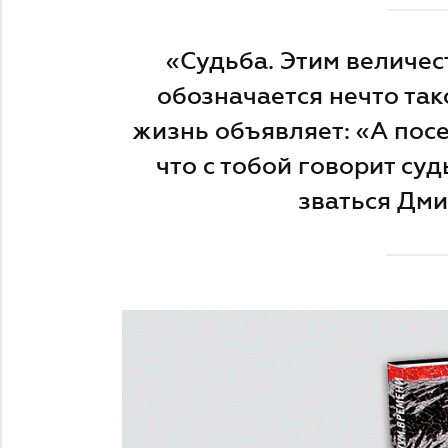
«Судьба. Этим величе
обозначается нечто так
жизнь объявляет: «А посе
что с тобой говорит су
зваться Дм