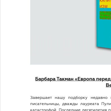
Барбара Такман «Европа перед
В
Завершает нашу подборку недавно 
писательницы, дважды лауреата Пули
катастрофой. Последние десятилетия 