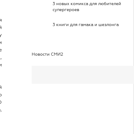
3 новых комикса для любителей
супергероев
я
3 книги для гамака и шезлонга
й
у
и
е
Новости СМИ2
,
м
й
о
О
,