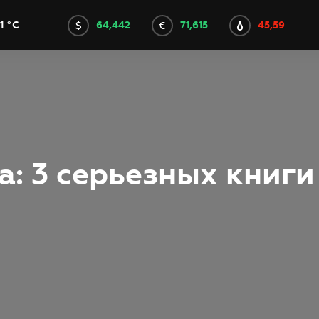
64,442
71,615
45,59
1 °C
а: 3 серьезных книги