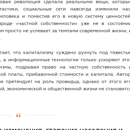
ровая революция сделала реальными вещи, которы
астики, социальные сети навсегда изменили нас
еловека и поместив его в новую систему ценностей
вроде «частной собственности» уже не в состояни
м просто не успевает за темпами современной жизни, 
.
итает, что капитализму суждено рухнуть под тяжесть
, а информационные технологии только ускоряют это
измы, подрывая право на частную собственность 
ной платы, прибавочной стоимости и капитала. Автор
не претендует на роль провидца, однако от этого ег
й, экономической и общественной жизни не становитс
 изменения, старение населения и