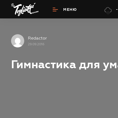
I
-
МЕНЮ
Redactor
29.09.2016
Гимнастика для ум