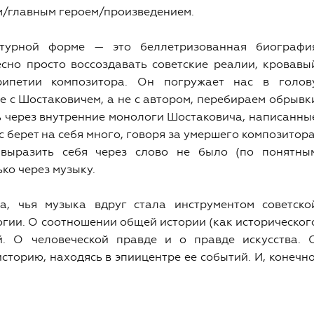
м/главным героем/произведением.
турной форме — это беллетризованная биографи
сно просто воссоздавать советские реалии, кровавы
ипетии композитора. Он погружает нас в голов
е с Шостаковичем, а не с автором, перебираем обрывк
ь через внутренние монологи Шостаковича, написанны
 берет на себя много, говоря за умершего композитора
выразить себя через слово не было (по понятны
ко через музыку.
а, чья музыка вдруг стала инструментом советско
гии. О соотношении общей истории (как историческог
й. О человеческой правде и о правде искусства. 
торию, находясь в эпиицентре ее событий. И, конечно