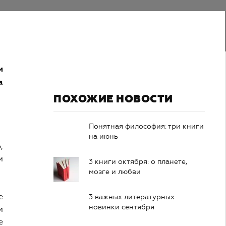
и
а
ПОХОЖИЕ НОВОСТИ
Понятная философия: три книги
на июнь
,
и
3 книги октября: о планете,
мозге и любви
е
3 важных литературных
новинки сентября
и
е